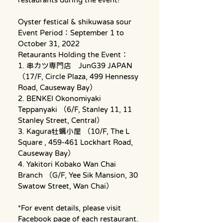
Oyster festical & shikuwasa sour 
Event Period：September 1 to 
October 31, 2022 
Retaurants Holding the Event：
1. 串カツ専門店　JunG39 JAPAN 
（17/F, Circle Plaza, 499 Hennessy 
Road, Causeway Bay）
2. BENKEI Okonomiyaki 
Teppanyaki （6/F, Stanley 11, 11 
Stanley Street, Central）
3. Kagura牡蠣小屋 （10/F, The L 
Square , 459-461 Lockhart Road, 
Causeway Bay）
4. Yakitori Kobako Wan Chai 
Branch （G/F, Yee Sik Mansion, 30 
Swatow Street, Wan Chai）
*For event details, please visit 
Facebook page of each restaurant. 