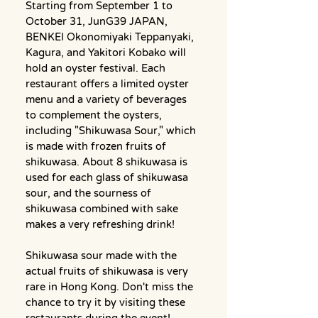
Starting from September 1 to 
October 31, JunG39 JAPAN, 
BENKEI Okonomiyaki Teppanyaki, 
Kagura, and Yakitori Kobako will 
hold an oyster festival. Each 
restaurant offers a limited oyster 
menu and a variety of beverages 
to complement the oysters, 
including "Shikuwasa Sour," which 
is made with frozen fruits of 
shikuwasa. About 8 shikuwasa is 
used for each glass of shikuwasa 
sour, and the sourness of 
shikuwasa combined with sake 
makes a very refreshing drink!
Shikuwasa sour made with the 
actual fruits of shikuwasa is very 
rare in Hong Kong. Don't miss the 
chance to try it by visiting these 
restaurants during the event!