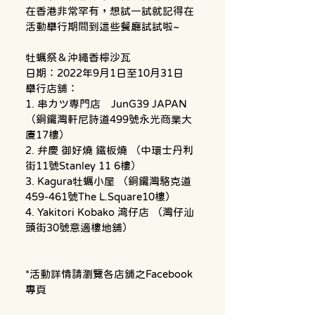
在香港非常罕有，想試一試就記得在
牡蠣祭＆沖繩香檸沙瓦
日期：2022年9月1日至10月31日
舉行店舖：
1. 串カツ専門店　JunG39 JAPAN 
（銅鑼灣軒尼詩道499號永光商業大
廈17樓）
2. 弁慶 御好燒 鐵板燒 （中環士丹利
街11號Stanley 11 6樓）
3. Kagura牡蠣小屋 （銅鑼灣駱克道
459-461號The L.Square10樓）
4. Yakitori Kobako 湾仔店 （灣仔汕
頭街30號意適樓地舖）
*活動詳情請瀏覽各店舖之Facebook
專頁