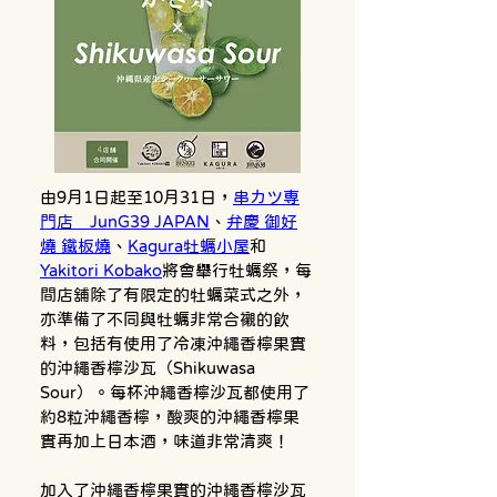
由9月1日起至10月31日，
串カツ専
門店　JunG39 JAPAN
、
弁慶 御好
燒 鐵板燒
、
Kagura牡蠣小屋
和
Yakitori Kobako
將會舉行牡蠣祭，每
間店舖除了有限定的牡蠣菜式之外，
亦準備了不同與牡蠣非常合襯的飲
料，包括有使用了冷凍沖繩香檸果實
的沖繩香檸沙瓦（Shikuwasa 
Sour）。每杯沖繩香檸沙瓦都使用了
約8粒沖繩香檸，酸爽的沖繩香檸果
加入了沖繩香檸果實的沖繩香檸沙瓦