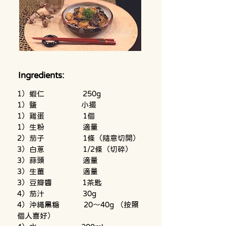
Ingredients:
1）蝦仁                   250g
1）鹽                      小撮
1）雞蛋                   1個
1）生粉                   適量
2）茄子                   1條（隨意切開）
3）白蔥                   1/2條（切碎）
3）蒜頭                   適量
3）生薑                   適量
3）豆瓣醬               1茶匙
4）茄汁                   30g
4）沖繩黑糖            20〜40g （按照
個人喜好）