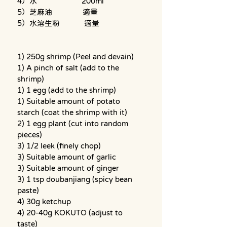
4）水                      200ml
5）芝麻油               適量
5）水溶生粉            適量
1) 250g shrimp (Peel and devain)
1) A pinch of salt (add to the 
shrimp)
1) 1 egg (add to the shrimp)
1) Suitable amount of potato 
starch (coat the shrimp with it)
2) 1 egg plant (cut into random 
pieces)
3) 1/2 leek (finely chop)
3) Suitable amount of garlic
3) Suitable amount of ginger
3) 1 tsp doubanjiang (spicy bean 
paste)
4) 30g ketchup
4) 20-40g KOKUTO (adjust to 
taste)