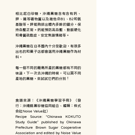
相比起白砂糖，沖繩黑糖含有含有鈣、
鉀、鐵等礦物質以及維他命B1、B2和氨
基酸等。鉀能夠排出體內多餘的鹽分，保
持血壓正常。鈣能預防高血壓、動脈硬化
和骨質疏鬆症，安定焦躁情緒等。
沖繩黑糖在日本國內十分受歡迎，有很多
出名的和菓子店都會選用沖繩黑糖作為材
料。
每一個不同的離島所產的黑糖都有不同的
味道，下一次去沖繩的時候，可以買不同
產地的黑糖，來試試它們的分別！
食譜來源：《沖繩黑糖學習手冊》（發
行：沖繩縣黑砂糖協同組合、編輯：株式
会社Noise Value社）
Recipe Source: “Okinawa KOKUTO
Study Guide” published by Okinawa
Prefecture Brown Sugar Cooperative
Association and edited by Noise Value