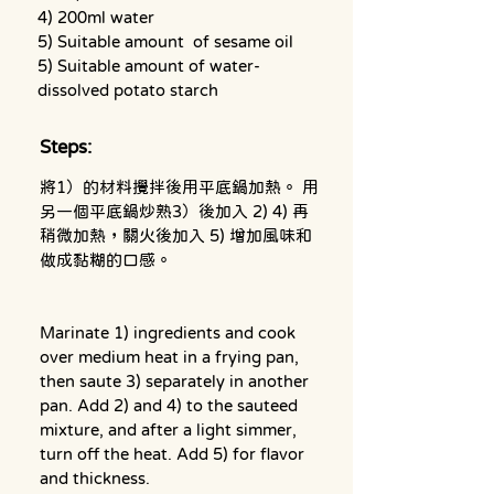
4) 200ml water
5) Suitable amount  of sesame oil
5) Suitable amount of water-
dissolved potato starch
Steps:
將1）的材料攪拌後用平底鍋加熱。 用
另一個平底鍋炒熟3）後加入 2) 4) 再
稍微加熱，關火後加入 5) 增加風味和
做成黏糊的口感。
Marinate 1) ingredients and cook 
over medium heat in a frying pan, 
then saute 3) separately in another 
pan. Add 2) and 4) to the sauteed 
mixture, and after a light simmer, 
turn off the heat. Add 5) for flavor 
and thickness.