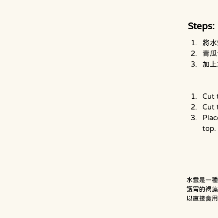
Steps:
將水
青瓜
加上
Cut 
Cut 
Plac
top.
水雲是一
護胃的褐藻
以直接食用