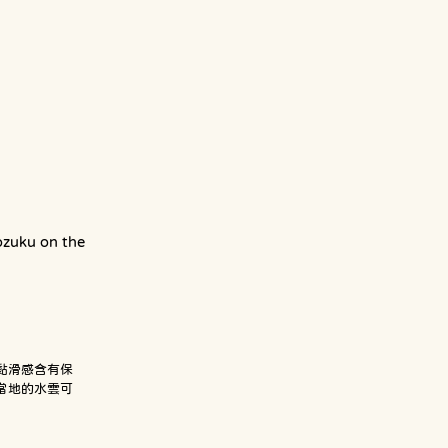
ozuku on the 
黏滑感含有保
繩當地的水雲可