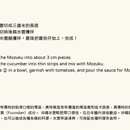
雲切成三厘米的長度
切絲後與水雲攪拌 
水雲醋攪拌，最後把蕃茄仔加上，完成！  
the Mozuku into about 3 cm pieces.
the cucumber into thin strips and mix with Mozuku.
e ② in a bowl, garnish with tomatoes, and pour the sauce for M
種有獨特的黏滑口感的海藻，其特徵是含有豐富的褐藻素和低卡路里，其獨特的
素（Fucoidan）成分。 沖繩水雲較肥厚口感佳，在日本國内很受歡迎。沖
，也可以做成各種各樣的料理。水雲味道清爽，可搭配各種料理來食用。