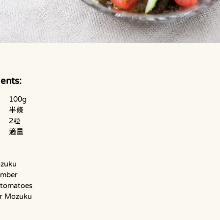
ents:
水雲	 	100g 
青瓜		半條 
蕃茄仔	2粒 
水雲醋 	適量
zuku
umber
 tomatoes
or Mozuku