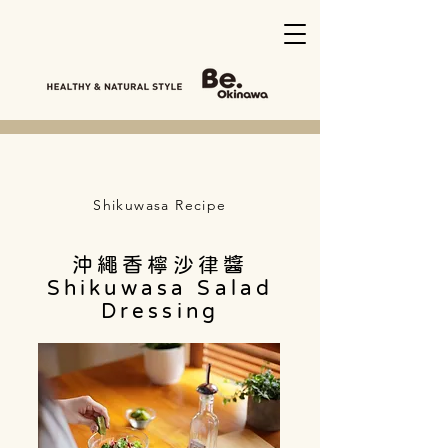
Shikuwasa Recipe
沖繩香檸沙律醬
Shikuwasa Salad
Dressing