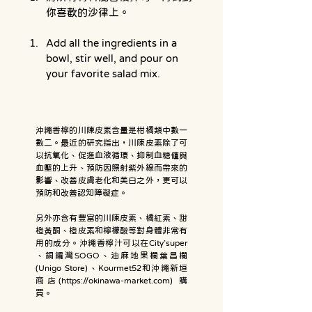
你喜歡的沙律上。
Add all the ingredients in a 
bowl, stir well, and pour on 
your favorite salad mix.
沖繩香檸的川陳皮素含量是柑橘類中數一
數二。最近的研究指出，川陳皮素除了可
以抗氧化、促進血液循環、抑制血糖值與
血壓的上升、預防因照射紫外線而帶來的
影響、改善皮膚老化和美白之外，更可以
預防和改善認知障礙症。
另外亦含有豐富的川陳皮素、橘紅素、甜
橙黃酮、橙皮素和檸檬酸等對身體非常有
用的成分。沖繩香檸汁可以在City’super
、銅鑼灣SOGO、油麻地果欄葉昌欄
(Unigo Store)、Kourmet52和沖繩新垣
商店(
https://okinawa-market.com
) 購
買。