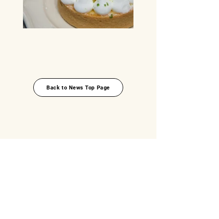
Back to News Top Page
Top
About
News
Okinawa Food Topics
Food x Travel