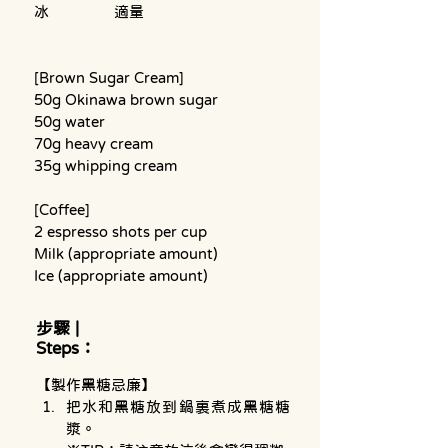
冰		適量
[Brown Sugar Cream]
50g Okinawa brown sugar
50g water
70g heavy cream
35g whipping cream
[Coffee]
2 espresso shots per cup
Milk (appropriate amount)
Ice (appropriate amount)
步驟 |
Steps：
【製作黑糖忌廉】
把水和黑糖放到鍋裏煮成黑糖糖
漿。
