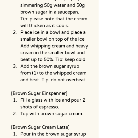
simmering 50g water and 50g 
brown sugar in a saucepan. 
Tip: please note that the cream 
will thicken as it cools.
Place ice in a bowl and place a 
smaller bowl on top of the ice. 
Add whipping cream and heavy 
cream in the smaller bowl and 
beat up to 50%. Tip: keep cold.
Add the brown sugar syrup 
from (1) to the whipped cream 
and beat. Tip: do not overbeat.
[Brown Sugar Einspanner]
Fill a glass with ice and pour 2 
shots of espresso.
Top with brown sugar cream.
[Brown Sugar Cream Latte]
Pour in the brown sugar syrup 