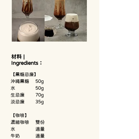
材料 |
Ingredients：
【黑糖忌廉】
沖繩黑糖	50g
水		50g
生忌廉	70g
淡忌廉	35g
【咖啡】
濃縮咖啡	雙份
水		適量
牛奶		適量