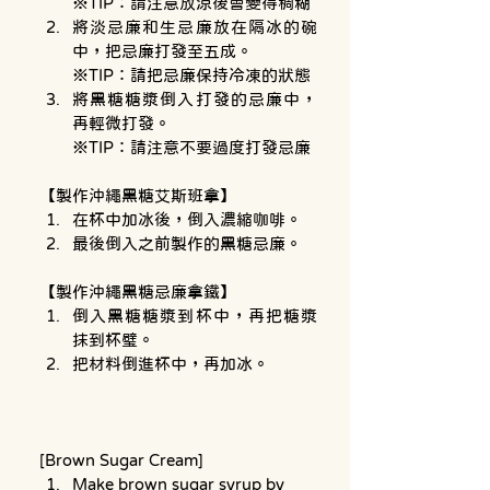
※TIP：請注意放涼後會變得稠糊
將淡忌廉和生忌廉放在隔冰的碗
中，把忌廉打發至五成。

※TIP：請把忌廉保持冷凍的狀態
將黑糖糖漿倒入打發的忌廉中，
再輕微打發。

※TIP：請注意不要過度打發忌廉
【製作沖繩黑糖艾斯班拿】
在杯中加冰後，倒入濃縮咖啡。
最後倒入之前製作的黑糖忌廉。
【製作沖繩黑糖忌廉拿鐵】
倒入黑糖糖漿到杯中，再把糖漿
抹到杯璧。
把材料倒進杯中，再加冰。
[Brown Sugar Cream]
Make brown sugar syrup by 