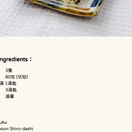
Ingredients：
雞蛋		3隻
沖繩水雲	80克 (切短)
湯 1湯匙
水 		3湯匙
油 		適量
uku
poon Shiro-dashi