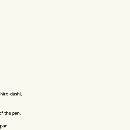
hiro-dashi, 
f the pan. 
 pan.