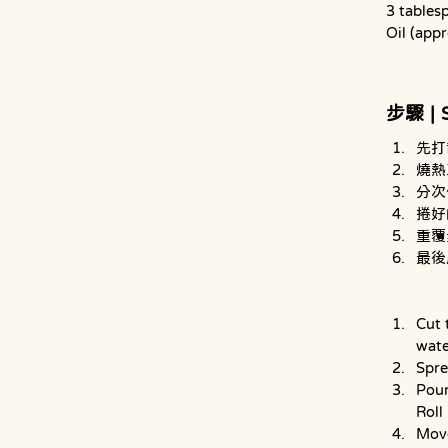
3 tables
Oil (app
步驟 | 
先打
燒熱
分次
捲好
重覆
最後
Cut 
wate
Spre
Pour
Roll
Move