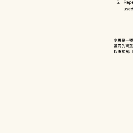
Repe
used
水雲是一
護胃的褐藻
以直接食用