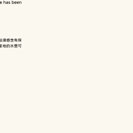
e has been 
黏滑感含有保
繩當地的水雲可