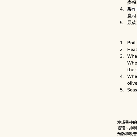
麥粉
製作
食材
最後
Boil
Heat
When
When
the 
When
oliv
Seas
沖繩香檸
循環、抑
預防和改善