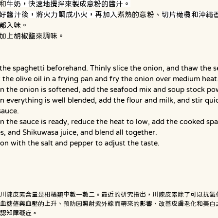
和
牛奶，快速地攪拌來製成意粉的醬汁。
好醬汁後，將火力調成小火，再加入
煮熟的意粉、
切片橄欖和沖繩
都入味。
加上胡椒鹽來調味。
 the spaghetti beforehand. Thinly slice the onion, and thaw the 
 the olive oil in a frying pan and fry the onion over medium heat
 the onion is softened, add the seafood mix and soup stock pow
 everything is well blended, add the flour and milk, and stir qui
sauce.
 the sauce is ready, reduce the heat to low, add the cooked spa
es, and Shikuwasa juice, and blend all together.
on with the salt and pepper to adjust the taste.
的川陳皮素含量是柑橘類中數一數二。最近的研究指出，川陳皮素除了可以抗氧
制血糖值與血壓的上升、預防因照射紫外線而帶來的影響、改善皮膚老化和美白
認知障礙症。