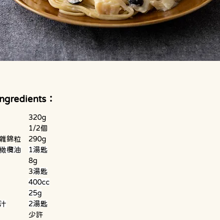
Ingredients：
意粉			320g
洋蔥			1/2個
急凍海鮮雜錦粒	290g
橄欖油
1湯匙
清湯粉		8g
大麥粉		3
湯匙
400cc
25g
汁
2湯匙
胡椒鹽		少許