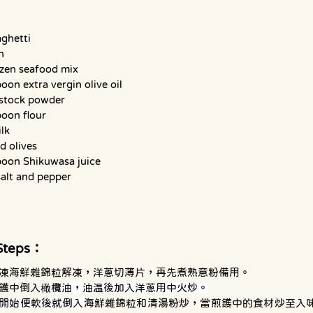
ghetti
n
zen seafood mix 
oon extra vergin olive oil
stock powder
poon flour
lk
d olives
poon Shikuwasa juice
salt and pepper
Steps：
凍海鮮雜錦粒解凍，洋蔥切薄片，再先煮熟意粉備用。
鑊中倒入
橄欖油，油温後加入洋蔥用中火炒。
開始便軟後就倒入
海鮮雜錦粒和清湯粉炒，當煎鑊中的食材炒至入