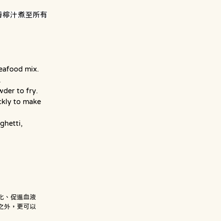
香檸汁煮至所有
seafood mix.
.
der to fry. 
ckly to make 
ghetti, 
化、促進血液
之外，更可以