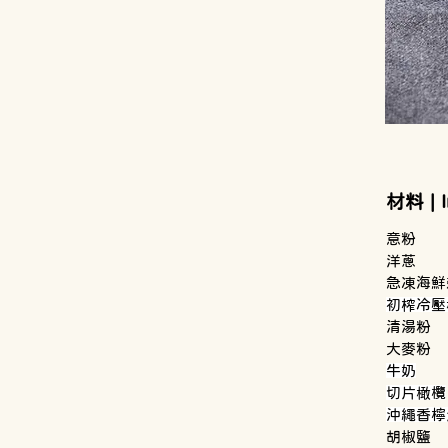
材料 | 
初榨冷壓
牛奶
切片橄欖
沖繩香檸