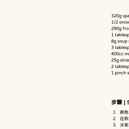
320g spa
1/2 onio
290g fro
1 tablesp
8g soup 
3 tables
400cc mi
25g slice
2 tables
1 pinch 
步驟 | 
將急
在煎
洋蔥