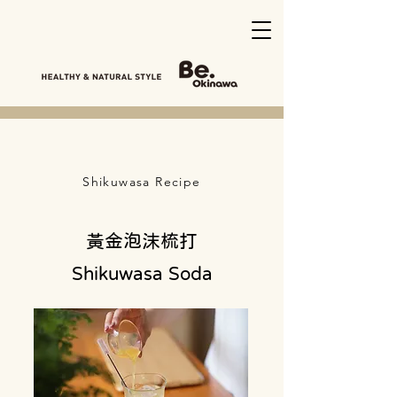
Shikuwasa Recipe
黃金泡沫梳打
Shikuwasa Soda