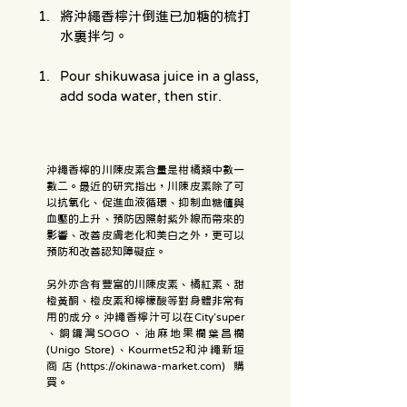
將沖繩香檸汁倒進已加糖的梳打
水裏拌勻。
Pour shikuwasa juice in a glass, 
add soda water, then stir. 
沖繩香檸的川陳皮素含量是柑橘類中數一
數二。最近的研究指出，川陳皮素除了可
以抗氧化、促進血液循環、抑制血糖值與
血壓的上升、預防因照射紫外線而帶來的
影響、改善皮膚老化和美白之外，更可以
預防和改善認知障礙症。
另外亦含有豐富的川陳皮素、橘紅素、甜
橙黃酮、橙皮素和檸檬酸等對身體非常有
用的成分。沖繩香檸汁可以在City’super
、銅鑼灣SOGO、油麻地果欄葉昌欄
(Unigo Store)、Kourmet52和沖繩新垣
商店(
https://okinawa-market.com
) 購
買。