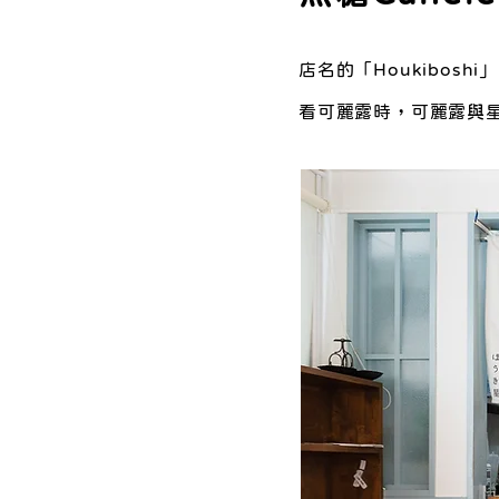
店名的「Houkibo
看可麗露時，可麗露與