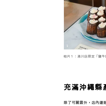
1
相片１：港川店限定「鹽牛
充滿沖繩縣
除了可麗露外，店內還