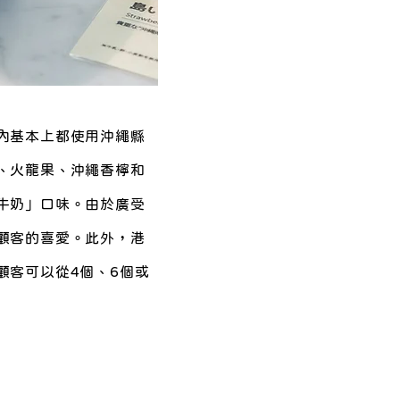
內基本上都使用沖繩縣
、火龍果、沖繩香檸和
牛奶」口味。由於廣受
顧客的喜愛。此外，港
顧客可以從4個、6個或