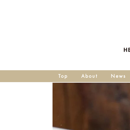
Top
About
News