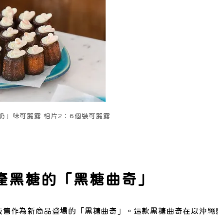
2
奶」味可麗露 相片2：6個裝可麗露
產黑糖的「黑糖曲奇」
販售作為新商品登場的「黑糖曲奇」。這款黑糖曲奇在以沖繩