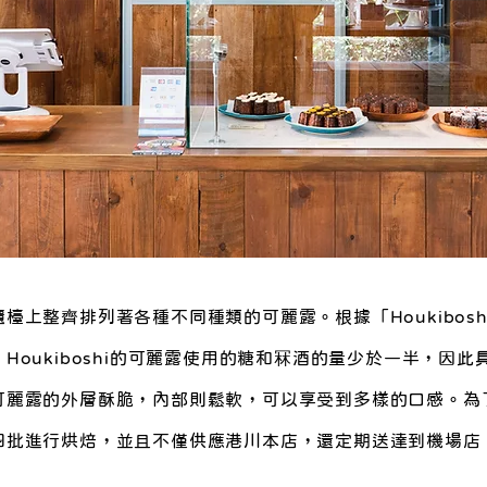
檯上整齊排列著各種不同種類的可麗露。根據「Houkibos
Houkiboshi的可麗露使用的糖和冧酒的量少於一半，因
可麗露的外層酥脆，內部則鬆軟，可以享受到多樣的口感。為
四批進行烘焙，並且不僅供應港川本店，還定期送達到機場店