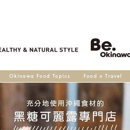
Okinawa Food Topics
Food x Travel