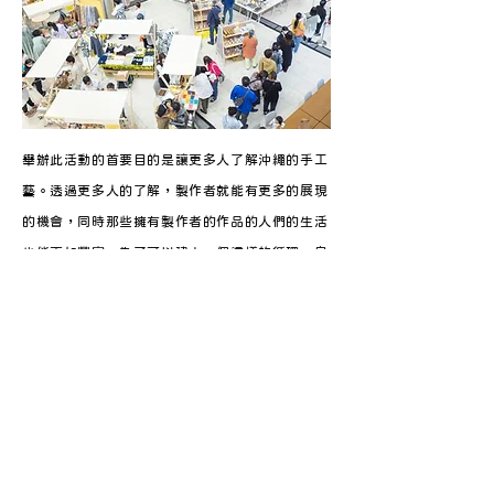
舉辦此活動的首要目的是讓更多人了解沖繩的手工
藝。透過更多人的了解，製作者就能有更多的展現
的機會，同時那些擁有製作者的作品的人們的生活
也能更加豐富。為了可以建立一個這樣的循環，島
の装い。STORE舉辦了這樣的舉辦活動。另外，
除了3月的活動之外，店舖也在沖繩縣外和日本國
外設立POP UP，向更多人介紹沖繩的製品。
相信大家從沖繩的製品中，一定能感受到沖繩人的
氣質。請在「島の装い。STORE」和「島の装
い。展」中親自體驗沖繩製造的製品,感受獨特的