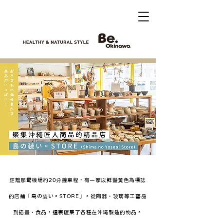
距離那霸機場約20分鐘車程，有一家以鮮豔黃色為標誌
的店鋪「島の装い。STORE」。從陶器、玻璃等工藝品
到插畫、食品，這裏匯集了各種在沖繩製造的物品。