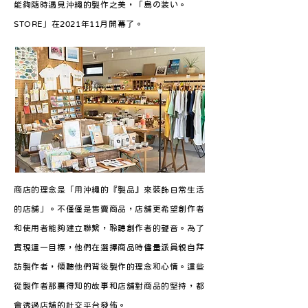
能夠隨時遇見沖繩的製作之美，「島の装い。
STORE」在2021年11月開幕了。
商店的理念是「用沖繩的『製品』來裝飾日常生活
的店舖」。不僅僅是售賣商品，店舖更希望創作者
和使用者能夠建立聯繫，聆聽創作者的聲音。為了
實現這一目標，他們在選擇商品時儘量派員親自拜
訪製作者，傾聽他們背後製作的理念和心情。這些
從製作者那裏得知的故事和店舖對商品的堅持，都
會透過店舖的社交平台發佈。