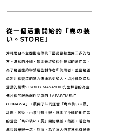
從一個活動開始的「島の装
い。STORE」
沖繩是日本全國指定傳統工藝品目數量第三多的地
方。這樣的沖繩，聚集著許多個性豐富的創作者。
為了希望能夠聯繫這些創作者和使用者，並且希望
能將沖繩製造的魅力傳達給更多人，以沖繩為據點
活動的編輯SESOKO MASAYUKI先生和目的為宣
傳沖繩的服飾配件品牌的「APARTMENT
OKINAWA」，展開了共同運營「島の装い。展」
計劃。其後，由該計劃主辦，匯集了沖繩的創作者
的活動「島の装い。展」開始舉辦。然而，活動每
年只會舉辦一次。然而，為了讓人們在其他時候也