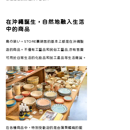
在沖繩誕生，自然地融入生活
中的商品
島の装い。STORE裏銷售的基本上都是在沖繩製
造的商品。不僅有工藝品和民俗工藝品,亦有售賣
可用於日常生活的化妝品和加工產品等生活雜貨。
在各種商品中，特別受歡迎的是由蒲葵編織的籃