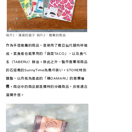
2
相片1：蒲葵的籃子 相片2：離島的商品
作為手信推薦的商品，是使用了島豆腐代替肉碎做
成，素食者也能享用的「蔬菜TACO」，以及食べ
る（TABERU）辣油。除此之外，製作香薰等商品
的石垣島的SunnyTime為島の装い。STORE特別
調製，以月桃為基底的「陽DAMARI」的香薰噴
霧。商店中的商品都是獨特的沖繩商品，非常適合
選購手信。