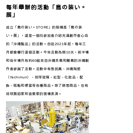
每年舉辦的活動「島の装い。
展」
成立「島の装い。STORE」的契機是「島の装
い。展」，這是一個向參加者介紹充滿創作者心血
的「沖繩製品」的活動。自從2021年起，每年三
月都會舉行這個活動。今年活動為期10天，前半場
和後半場共有約60組來自沖繩本島和離島的沖繩創
作者參與了活動。活動中有售民具、沖繩陶瓷
（Yachimun）、琉球玻璃、紅型、化妝品、配
飾、糕點和便當等各種商品。除了銷售商品，也有
琉球舞蹈家和音樂家的現場表演。