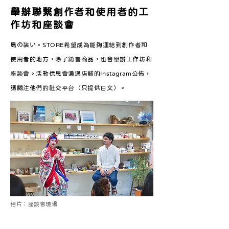
舉辦聯繫創作者和使用者的工
作坊和座談會
島の装い。STORE希望成為能夠連結到創作者和
使用者的地方，除了銷售商品，也會舉辦工作坊和
座談會。活動信息會通過店舖的Instagram公佈，
請關注他們的社交平台（只提供日文）。
相片：座談會現場