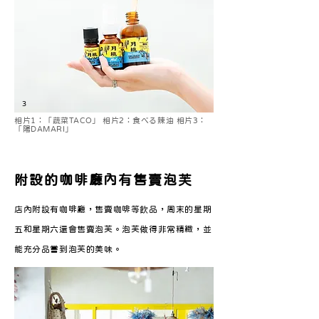
3
相片1：「蔬菜TACO」 相片2：食べる辣油 相片3：
「陽DAMARI」
附設的咖啡廳內有售賣泡芙
店內附設有咖啡廳，售賣咖啡等飲品，周末的星期
五和星期六還會售賣泡芙。泡芙做得非常精緻，並
能充分品嘗到泡芙的美味。